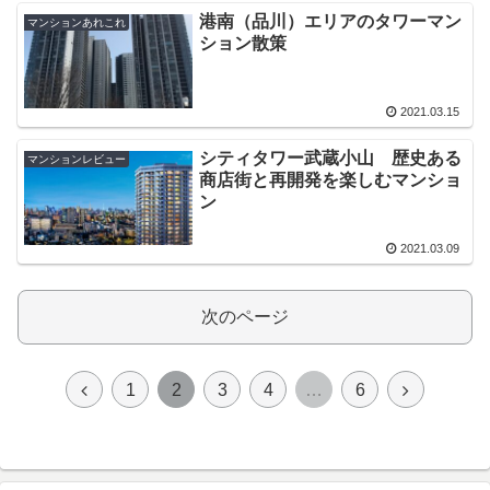
港南（品川）エリアのタワーマン
マンションあれこれ
ション散策
2021.03.15
シティタワー武蔵小山 歴史ある
マンションレビュー
商店街と再開発を楽しむマンショ
ン
2021.03.09
次のページ
前
次
1
2
3
4
…
6
へ
へ