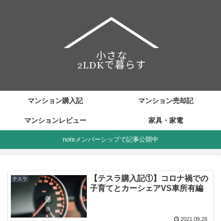
マンション購入記
マンション売却記
マンションレビュー
家具・家電
noteメンバーシップで記事公開中
【テスラ購入記①】コロナ禍での
テスラ
子育てとカーシェアVS車所有編
2021.09.28