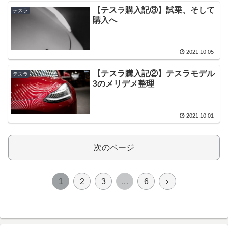
【テスラ購入記③】試乗、そして
テスラ
購入へ
2021.10.05
【テスラ購入記②】テスラモデル
テスラ
3のメリデメ整理
2021.10.01
次のページ
次
1
2
3
…
6
へ