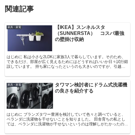
関連記事
【IKEA】スンネルスタ
家具・家電
（SUNNERSTA） コスパ最強
の壁掛け収納
はじめに 私は小さな2LDKに家族3人で暮らしています。そのため、
できるだけ、部屋が広く見えるためにはどうすればいいか日々試行錯
誤しています。 持ち家になったというのも大きいのですが、引越を
機に色んなものを壁にかける収納に切り替えることにし
タワマン検討者にドラム式洗濯機
家具・家電
の良さを紹介する
はじめに ブランズタワー豊洲を検討していて色々と調べていると、
ベランダに洗濯物を干せないことを知りました。 田舎育ちの私とし
ては、ベランダに洗濯物が干せないというのは理解しがたかったので
すが、1年前にドラム式洗濯機を購入してから、ベランダに