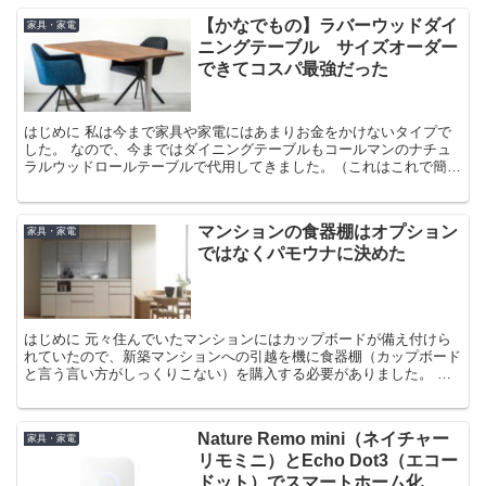
【かなでもの】ラバーウッドダイ
家具・家電
ニングテーブル サイズオーダー
できてコスパ最強だった
はじめに 私は今まで家具や家電にはあまりお金をかけないタイプで
した。 なので、今まではダイニングテーブルもコールマンのナチュ
ラルウッドロールテーブルで代用してきました。（これはこれで簡単
に移動もできるし、高さも二段階で変えられるし、キャンプ
マンションの食器棚はオプション
家具・家電
ではなくパモウナに決めた
はじめに 元々住んでいたマンションにはカップボードが備え付けら
れていたので、新築マンションへの引越を機に食器棚（カップボード
と言う言い方がしっくりこない）を購入する必要がありました。 そ
こそこのグレードのマンションであれば、食器棚は標準で付
Nature Remo mini（ネイチャー
家具・家電
リモミニ）とEcho Dot3（エコー
ドット）でスマートホーム化