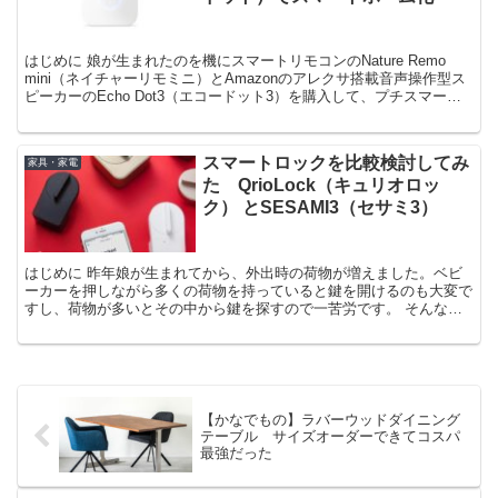
はじめに 娘が生まれたのを機にスマートリモコンのNature Remo
mini（ネイチャーリモミニ）とAmazonのアレクサ搭載音声操作型ス
ピーカーのEcho Dot3（エコードット3）を購入して、プチスマート
ホーム化を行いました。 音声
スマートロックを比較検討してみ
家具・家電
た QrioLock（キュリオロッ
ク） とSESAMI3（セサミ3）
はじめに 昨年娘が生まれてから、外出時の荷物が増えました。ベビ
ーカーを押しながら多くの荷物を持っていると鍵を開けるのも大変で
すし、荷物が多いとその中から鍵を探すので一苦労です。 そんな事
情もあって、鍵を直接鍵穴に入れなくても鍵を解錠できるハ
【かなでもの】ラバーウッドダイニング
テーブル サイズオーダーできてコスパ
最強だった