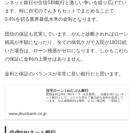
ンネット銀行や住信SBI銀行と激しい争いを繰り広げてい
ます。特に自宅のでんきもセットでまとめることで、
0.4%を切る業界最低水準の金利となります。
団信の保証も充実しています。がんと診断されればローン
残高が半額になったり、全ての病気ケガで入院が180日続
いた場合は、ローン残債がゼロになります。しかもこれら
の保証に金利の上乗せはありません。
金利と保証のバランスが非常に良い銀行だと思います。
住宅ローン | auじぶん銀行
変動金利は年0.780％～※（9月適用）。店舗を持たないネ
ット銀行として、コストを抑えて魅力的な金利を提供して
います。がん保障特約は無料、さらに保証料、一部繰上返
済手数料なども無料でおトク。シミュレーションも可能。
住宅ローンの新規お借入れ、お借り換えなら、auじぶん銀
行にご相談ください。※50歳以下で一般団信・物件価格
www.jibunbank.co.jp
住信SBIネット銀行