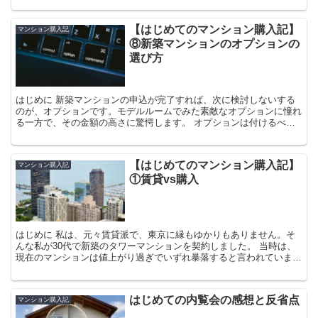
【はじめてのマンション購入記】
マンション購入記
⑧新築マンションのオプションの
選び方
はじめに 新築マンションの申込が完了すれば、次に検討しないする
のが、オプションです。モデルルームでみた素敵なオプションに憧れ
る一方で、その金額の高さに驚愕します。 オプションは付けるべき
なのか、RVにどう影響するのか、初めてのマンション購入
【はじめてのマンション購入記】
マンション購入記
①賃貸vs購入
はじめに 私は、元々賃貸派で、東京に縁もゆかりもありません。そ
んな私が30代で新築のタワーマンションを契約しました。 当時は、
現在のマンションは値上がり過ぎでいずれ暴落すると言われていまし
た。東京に永住するつもりもありませんでした。それでも
はじめての内覧会の感想と反省点
マンション購入記