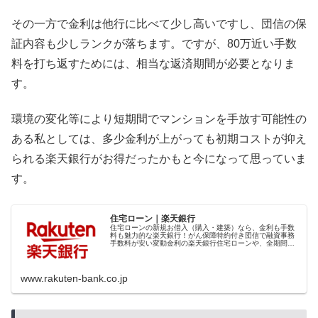
その一方で金利は他行に比べて少し高いですし、団信の保
証内容も少しランクが落ちます。ですが、80万近い手数
料を打ち返すためには、相当な返済期間が必要となりま
す。
環境の変化等により短期間でマンションを手放す可能性の
ある私としては、多少金利が上がっても初期コストが抑え
られる楽天銀行がお得だったかもと今になって思っていま
す。
住宅ローン｜楽天銀行
住宅ローンの新規お借入（購入・建築）なら、金利も手数
料も魅力的な楽天銀行！がん保障特約付き団信で融資事務
手数料が安い変動金利の楽天銀行住宅ローンや、全期間固
定金利でずっと安心な【フラット35】・【フラット35】S
をラインナップ！まずは比較してご検討ください。
www.rakuten-bank.co.jp