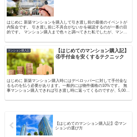
はじめに 新築マンションを購入して引き渡し前の最後のイベントが
内覧会です。 引き渡し前に不具合がないかを確認するのが一番の目
的です。 マンション購入まで色々と調べてきた私でしたが、マンシ
ョンの契約までにエネルギーを使い果たしてしまい、内覧会
【はじめてのマンション購入記】
マンション購入記
④手付金を安くするテクニック
はじめに 新築マンション購入時にはデベロッパーに対して手付金な
るものを払う必要があります。一般的には物件価格の10%です。 無
事マンション購入できれば引き渡し時に返ってくるのですが、5,000
万のマンションであれば、500万もの大金が一時的
【はじめてのマンション購入記】②マン
ションの選び方