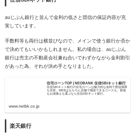
auじぶん銀行と並んで金利の低さと団信の保証内容が充
実しています。
手数料等も両行は横並びなので、メインで使う銀行か否か
で決めてもいいかもしれません。私の場合は、auじぶん
銀行は売主の不動産会社兼ね合いでわずかながら金利割引
があった為、それが決め手となりました。
住宅ローンTOP | NEOBANK 住信SBIネット銀行
住信SBIネット銀行の住宅ローンは魅力的な金利で団信保障
も充実。WEBはもちろん店舗で相談できるコースも。新規
もお借換えも選ぶなら住信SBIネット銀行。
www.netbk.co.jp
楽天銀行